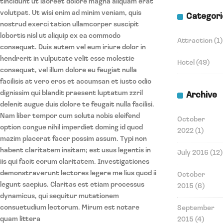
tincidunt ut laoreet dolore magna aliquam erat
volutpat. Ut wisi enim ad minim veniam, quis
Categori
nostrud exerci tation ullamcorper suscipit
lobortis nisl ut aliquip ex ea commodo
Attraction
(1)
consequat. Duis autem vel eum iriure dolor in
hendrerit in vulputate velit esse molestie
Hotel
(49)
consequat, vel illum dolore eu feugiat nulla
facilisis at vero eros et accumsan et iusto odio
dignissim qui blandit praesent luptatum zzril
Archive
delenit augue duis dolore te feugait nulla facilisi.
Nam liber tempor cum soluta nobis eleifend
October
option congue nihil imperdiet doming id quod
2022
(1)
mazim placerat facer possim assum. Typi non
habent claritatem insitam; est usus legentis in
July 2016
(12)
iis qui facit eorum claritatem. Investigationes
demonstraverunt lectores legere me lius quod ii
October
legunt saepius. Claritas est etiam processus
2015
(6)
dynamicus, qui sequitur mutationem
consuetudium lectorum. Mirum est notare
September
quam littera
2015
(4)