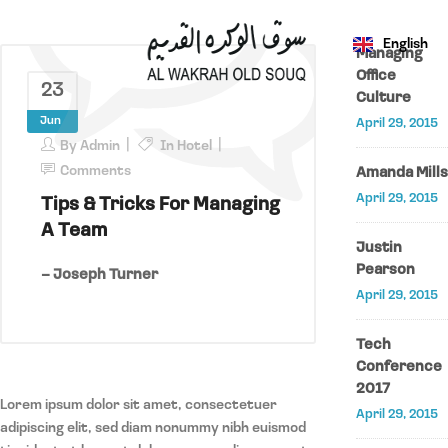
English
عربي
Managing
Office
23
Culture
Jun
April 29, 2015
By
Admin
In
Hotel
Comments
Amanda Mills
April 29, 2015
Tips & Tricks For Managing
A Team
Justin
Pearson
– Joseph Turner
April 29, 2015
Tech
Conference
2017
Lorem ipsum dolor sit amet, consectetuer
April 29, 2015
adipiscing elit, sed diam nonummy nibh euismod