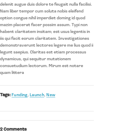
delenit augue duis dolore te feugait nulla facilisi.
Nam liber tempor cum soluta nobis eleifend
option congue nihil imperdiet doming id quod
mazim placerat facer possim assum. Typi non
habent claritatem insitam; est usus legentis in
iis qui facit eorum claritatem. Investigationes
demonstraverunt lectores legere me lius quod ii
legunt saepius. Claritas est etiam processus
dynamicus, qui sequitur mutationem
consuetudium lectorum. Mirum est notare
quam littera
Tags:
Funding
,
Launch
,
New
2 Comments