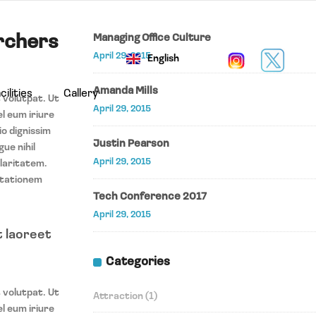
archers
Managing Office Culture
April 29, 2015
English
عربي
Amanda Mills
cilities
Gallery
 volutpat. Ut
April 29, 2015
l eum iriure
io dignissim
Justin Pearson
ue nihil
April 29, 2015
claritatem.
utationem
Tech Conference 2017
April 29, 2015
t laoreet
Categories
 volutpat. Ut
Attraction
(1)
l eum iriure