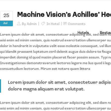
Machine Vision’s Achilles’ H
25
Jul
By
Admin
In
Hotel
Comments
Hotels
Resta
Lorem ipsum dolor sit amet, consectetuer adipiscing elit, sed diam 
wisi enim ad minim veniam, quis nostrud exerci tation ullamcorper sus
dolor in hendrerit in vulputate velit esse molestie consequat, vel illu
qui blandit praesent luptatum zzril delenit augue duis dolore te feugai
imperdiet doming id quod mazim placerat facer possim assum. Typi non
Investigationes demonstraverunt lectores legere me lius quod ii leg
consuetudium lectorum. Mirum est notare quam littera
Lorem ipsum dolor sit amet, consectetuer adipis
dolore magna aliquam erat volutpat.
Lorem ipsum dolor sit amet, consectetuer adipiscing elit, sed diam 
wisi enim ad minim veniam, quis nostrud exerci tation ullamcorper sus