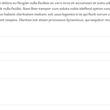
m dolore eu feugiat nulla facilisis at vero eros et accumsan et iusto od
t nulla facilisi. Nam liber tempor cum soluta nobis eleifend option cong
 habent claritatem insitam; est usus legentis in iis qui facit eorum 
unt saepius. Claritas est etiam processus dynamicus, qui sequitur m