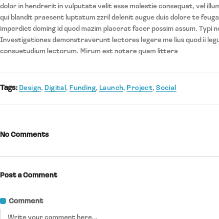
dolor in hendrerit in vulputate velit esse molestie consequat, vel illu
qui blandit praesent luptatum zzril delenit augue duis dolore te feugai
imperdiet doming id quod mazim placerat facer possim assum. Typi non
Investigationes demonstraverunt lectores legere me lius quod ii leg
consuetudium lectorum. Mirum est notare quam littera
Tags:
Design
,
Digital
,
Funding
,
Launch
,
Project
,
Social
No Comments
Post a Comment
Comment