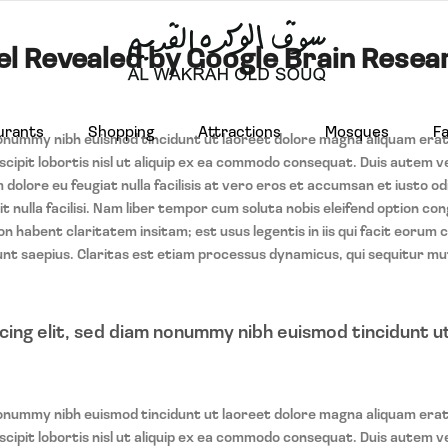
eel Revealed by Google Brain Rese
urants
Shopping
Attractions
Mosques
Fa
nonummy nibh euismod tincidunt ut laoreet dolore magna aliquam erat
cipit lobortis nisl ut aliquip ex ea commodo consequat. Duis autem ve
m dolore eu feugiat nulla facilisis at vero eros et accumsan et iusto od
t nulla facilisi. Nam liber tempor cum soluta nobis eleifend option cong
 habent claritatem insitam; est usus legentis in iis qui facit eorum 
unt saepius. Claritas est etiam processus dynamicus, qui sequitur m
cing elit, sed diam nonummy nibh euismod tincidunt u
nonummy nibh euismod tincidunt ut laoreet dolore magna aliquam erat
cipit lobortis nisl ut aliquip ex ea commodo consequat. Duis autem ve